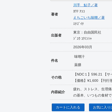
川手 鮎子／著
ｶﾜﾃ ｱﾕｺ
著者
えちごいち味噌／著
ｴﾁｺﾞｲﾁ
東京：自由国民社
出版者
ｼﾞﾕｳ ｺｸﾐﾝｼｬ
2026年03月
味噌汁
件名
薬膳
【NDC１】596.21 【
その他
【価格】¥1,600 【刊行形
疲れ、ストレス、生理痛
内容紹介
の基本、いつもの食材で
カートに入れる
お気に入り