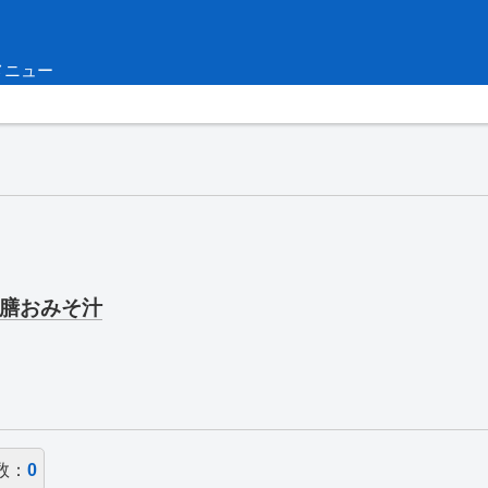
メニュー
膳おみそ汁
数：
0