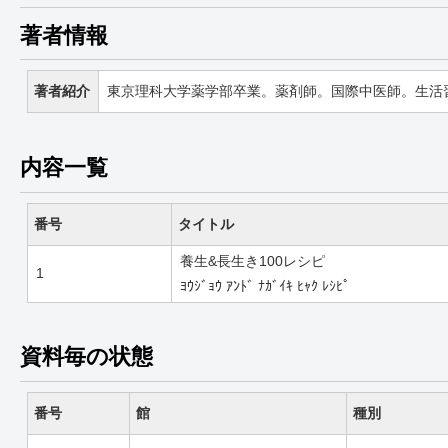
著者情報
著者紹介
東京理科大学薬学部卒業。薬剤師。国際中医師。生活
内容一覧
番号
タイトル
養生&長生き100レシピ
1
ﾖｳｼﾞｮｳ ｱﾝﾄﾞ ﾅｶﾞｲｷ ﾋｬｸ ﾚｼﾋﾟ
資料毎の状態
番号
館
種別