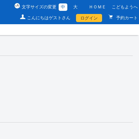
文字サイズの変更
中
大
ＨＯＭＥ
こどもようへ
こんにちはゲストさん
予約カート
ログイン