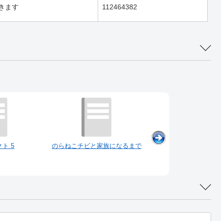
きます
112464382
ト 5
のらねこチビと家族になるまで
死神