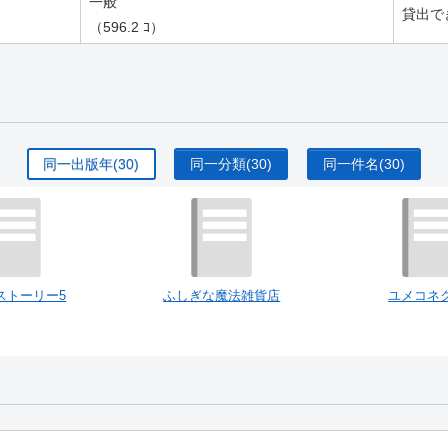
一般
貸出で
（596.2 ｺ）
同一出版年
(30)
同一分類
(30)
同一件名
(30)
ストーリー5
ふしぎな魔法雑貨店
ユメコネク