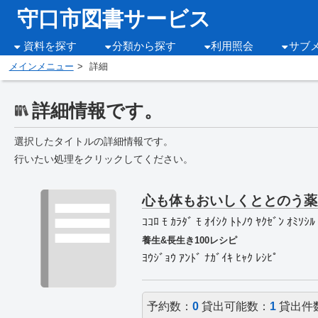
守口市図書サービス
資料を探す
分類から探す
利用照会
サブ
メインメニュー
詳細
詳細情報です。
選択したタイトルの詳細情報です。
行いたい処理をクリックしてください。
心も体もおいしくととのう薬
ｺｺﾛ ﾓ ｶﾗﾀﾞ ﾓ ｵｲｼｸ ﾄﾄﾉｳ ﾔｸｾﾞﾝ ｵﾐｿｼﾙ
養生&長生き100レシピ
ﾖｳｼﾞｮｳ ｱﾝﾄﾞ ﾅｶﾞｲｷ ﾋｬｸ ﾚｼﾋﾟ
予約数：
0
貸出可能数：
1
貸出件