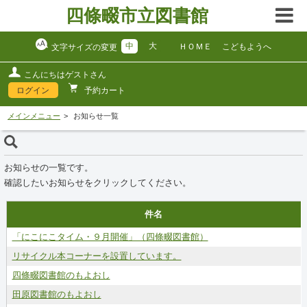
四條畷市立図書館
中
大
ＨＯＭＥ
こどもようへ
文字サイズの変更
こんにちはゲストさん
ログイン
予約カート
メインメニュー
お知らせ一覧
お知らせの一覧です。
確認したいお知らせをクリックしてください。
件名
「にこにこタイム・９月開催」（四條畷図書館）
リサイクル本コーナーを設置しています。
四條畷図書館のもよおし
田原図書館のもよおし