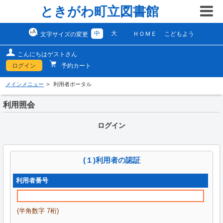
ときがわ町立図書館
中
大
ＨＯＭＥ
こどもよう
文字サイズの変更
こんにちはゲストさん
ログイン
予約カート
メインメニュー
利用者ポータル
利用照会
ログイン
(１)利用者の認証
利用者番号
(半角数字 7桁)