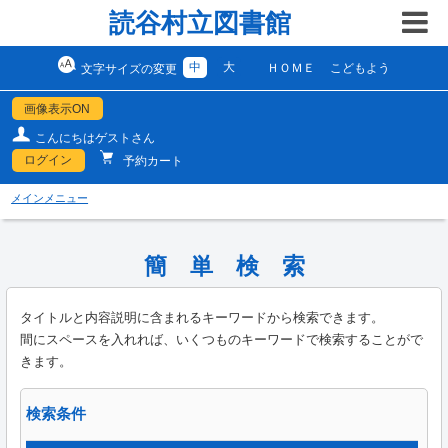
読谷村立図書館
中
大
ＨＯＭＥ
こどもよう
文字サイズの変更
画像表示ON
こんにちはゲストさん
ログイン
予約カート
メインメニュー
簡 単 検 索
タイトルと内容説明に含まれるキーワードから検索できます。
間にスペースを入れれば、いくつものキーワードで検索することがで
きます。
検索条件