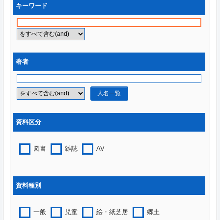
キーワード
著者
人名一覧
資料区分
図書
雑誌
AV
資料種別
一般
児童
絵・紙芝居
郷土