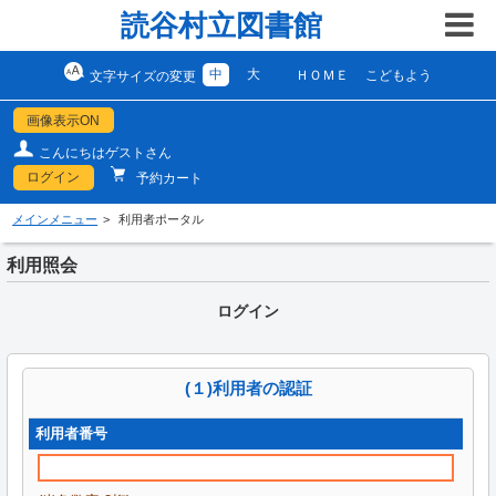
読谷村立図書館
中
大
ＨＯＭＥ
こどもよう
文字サイズの変更
画像表示ON
こんにちはゲストさん
ログイン
予約カート
メインメニュー
利用者ポータル
利用照会
ログイン
(１)利用者の認証
利用者番号