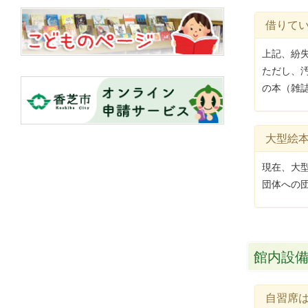
借りてい
上記、紛
ただし、
の本（雑誌
大型絵
現在、大
団体への
館内設
自習席