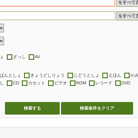
ょ
ざっし
AV
ぱんとしょ
きょうどしりょう
じどうとしょ
えほん
か
し
CD
カセット
ビデオ
ROM
レコード
DVD
検索する
検索条件をクリア