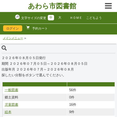
あわら市図書館
中
大
ＨＯＭＥ
こどもよう
文字サイズの変更
ログイン
予約カート
メインメニュー
２０２６年０８月０５日発行
期間 ２０２６年０７月０５日～２０２６年０８月０５日
出版年月 ２０２６年０７月～２０２６年０８月
探したい分類をボタンで選んでください。
一般図書
56件
郷土資料
0件
児童図書
16件
絵本
9件