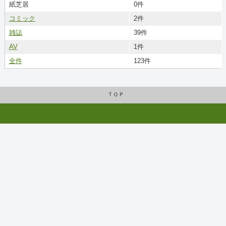
紙芝居
0件
コミック
2件
雑誌
39件
AV
1件
全件
123件
ＴＯＰ