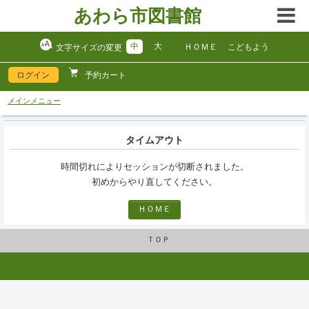
あわら市図書館
中
大
ＨＯＭＥ
こどもよう
文字サイズの変更
ログイン
予約カート
メインメニュー
タイムアウト
時間切れによりセッションが切断されました。
初めからやり直してください。
ＨＯＭＥ
ＴＯＰ