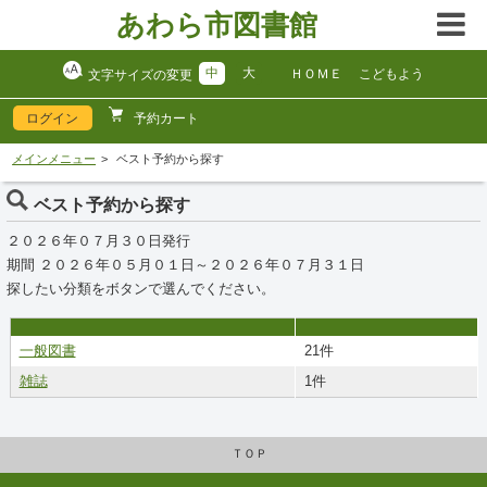
あわら市図書館
中
大
ＨＯＭＥ
こどもよう
文字サイズの変更
ログイン
予約カート
メインメニュー
ベスト予約から探す
ベスト予約から探す
２０２６年０７月３０日発行
期間 ２０２６年０５月０１日～２０２６年０７月３１日
探したい分類をボタンで選んでください。
一般図書
21件
雑誌
1件
ＴＯＰ